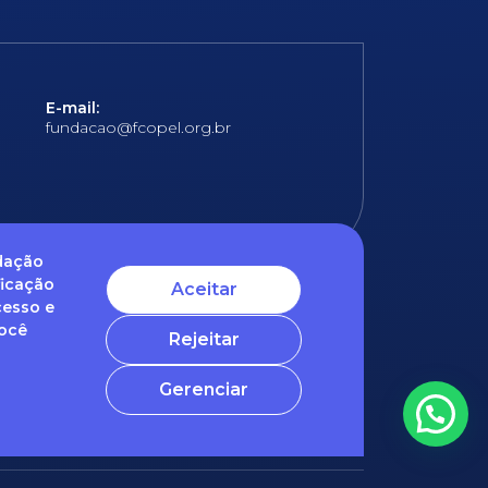
E-mail:
fundacao@fcopel.org.br
ndação
ficação
Aceitar
cesso e
 obrigatórios
Você
Rejeitar
ntato com o nosso DPO (encarregado de dados)
Gerenciar