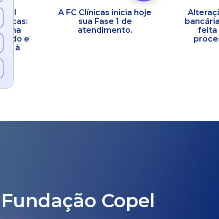
opel
A FC Clínicas inicia hoje
Alteraç
línicas:
sua Fase 1 de
bancária
co na
atendimento.
feita
idado e
proces
ral à
 Fundação Copel