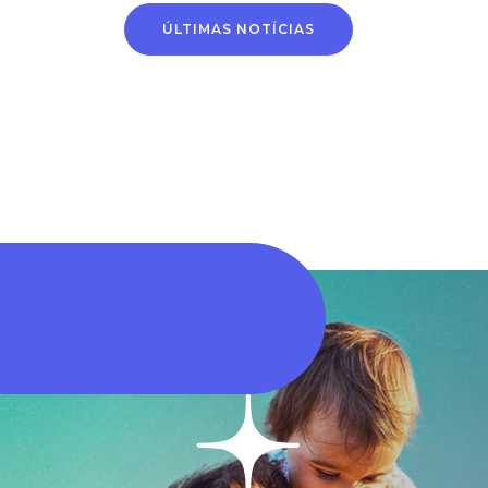
Alteração de conta
Horário de
ÚLTIMAS NOTÍCIAS
bancária passa a ser
atendimento na
feita por novo
próxima segunda-fei
processo digital