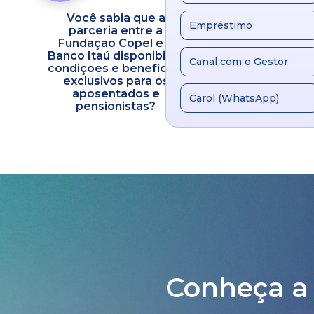
Você sabia que a
Fundação C
Empréstimo
parceria entre a
inaugura a FC C
ra
Fundação Copel e o
Um novo mar
Banco Itaú disponibiliza
evolução do cu
Canal com o Gestor
condições e benefícios
atenção integ
exclusivos para os
saúde
aposentados e
Carol (WhatsApp)
pensionistas?
Conheça a