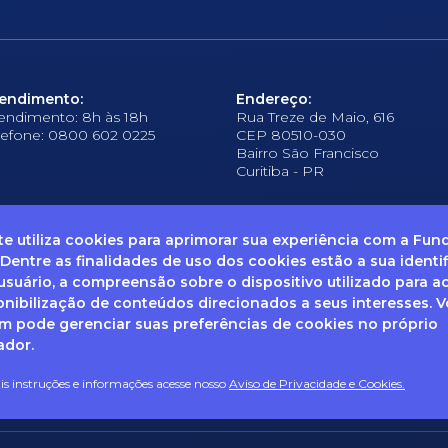
endimento:
Endereço:
endimento: 8h às 18h
Rua Treze de Maio, 616
lefone: 0800 602 0225
CEP 80510-030
Bairro São Francisco
Curitiba - PR
ite utiliza cookies para aprimorar sua experiência com a Fu
 Dentre as finalidades de uso dos cookies estão a sua identi
suário, a compreensão sobre o dispositivo utilizado para a
frequentes
Ouvidoria
Canal de Denúncias
Solicitação de informações
Documentos
onibilização de conteúdos direcionados a seus interesses. 
 pode gerenciar suas preferências de cookies no próprio
ador.
enha dúvidas sobre Privacidade de Dados e LGPD, entre em co
ail: dpo@fcopel.org.br
s instruções e informações acesse nosso
Aviso de Privacidade e Cookies.