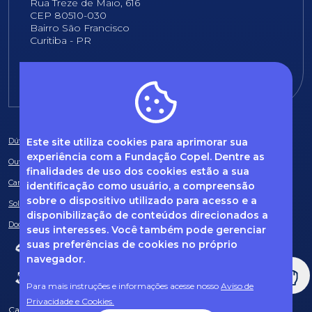
Rua Treze de Maio, 616
CEP 80510-030
Bairro São Francisco
Curitiba - PR
E-mail:
fundacao@fcopel.org.br
Este site utiliza cookies para aprimorar sua
Dúvidas frequentes
experiência com a Fundação Copel. Dentre as
Ouvidoria
finalidades de uso dos cookies estão a sua
Canal de Denúncias
identificação como usuário, a compreensão
sobre o dispositivo utilizado para acesso e a
Solicitação de informações
disponibilização de conteúdos direcionados a
Documentos obrigatórios
seus interesses. Você também pode gerenciar
suas preferências de cookies no próprio
navegador.
Para mais instruções e informações acesse nosso
Aviso de
Privacidade e Cookies.
Caso tenha dúvidas sobre Privacidade de Dados e LGPD, entre em