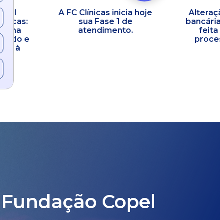
opel
A FC Clínicas inicia hoje
Alteraç
línicas:
sua Fase 1 de
bancária
co na
atendimento.
feita
idado e
proces
ral à
 Fundação Copel