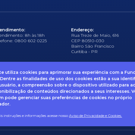
endimento:
Endereço:
endimento: 8h às 18h
Rua Treze de Maio, 616
lefone: 0800 602 0225
CEP 80510-030
Bairro São Francisco
Curitiba - PR
ite utiliza cookies para aprimorar sua experiência com a Fu
 Dentre as finalidades de uso dos cookies estão a sua identi
suário, a compreensão sobre o dispositivo utilizado para a
frequentes
Ouvidoria
Canal de Denúncias
Solicitação de informações
Documentos
onibilização de conteúdos direcionados a seus interesses. 
 pode gerenciar suas preferências de cookies no próprio
ador.
enha dúvidas sobre Privacidade de Dados e LGPD, entre em co
ail: dpo@fcopel.org.br
s instruções e informações acesse nosso
Aviso de Privacidade e Cookies.