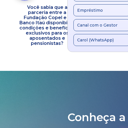
Você sabia que a
Fundação C
Empréstimo
parceria entre a
inaugura a FC C
ra
Fundação Copel e o
Um novo mar
Banco Itaú disponibiliza
evolução do cu
Canal com o Gestor
condições e benefícios
atenção integ
exclusivos para os
saúde
aposentados e
Carol (WhatsApp)
pensionistas?
Conheça a