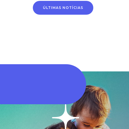
Alteração de conta
Horário de
ÚLTIMAS NOTÍCIAS
bancária passa a ser
atendimento na
feita por novo
próxima segunda-fei
processo digital