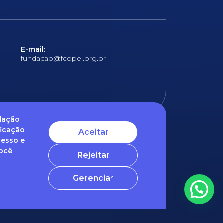
E-mail:
fundacao@fcopel.org.br
ndação
ficação
Aceitar
cesso e
 obrigatórios
Você
Rejeitar
ntato com o nosso DPO (encarregado de dados)
Gerenciar