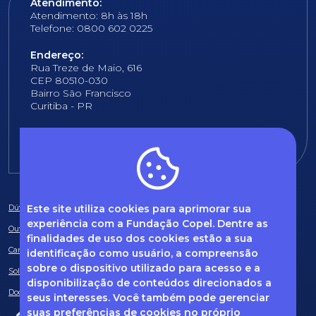
Atendimento:
Atendimento: 8h às 18h
Telefone: 0800 602 0225
Endereço:
Rua Treze de Maio, 616
CEP 80510-030
Bairro São Francisco
Curitiba - PR
E-mail:
fundacao@fcopel.org.br
Este site utiliza cookies para aprimorar sua
Dúvidas frequentes
experiência com a Fundação Copel. Dentre as
Ouvidoria
finalidades de uso dos cookies estão a sua
Canal de Denúncias
identificação como usuário, a compreensão
sobre o dispositivo utilizado para acesso e a
Solicitação de informações
disponibilização de conteúdos direcionados a
Documentos obrigatórios
seus interesses. Você também pode gerenciar
suas preferências de cookies no próprio