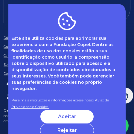
E-mail:
fundacao@fcopel.org.br
Este site utiliza cookies para aprimorar sua
Dúvidas frequentes
experiência com a Fundação Copel. Dentre as
Ouvidoria
finalidades de uso dos cookies estão a sua
Canal de Denúncias
identificação como usuário, a compreensão
sobre o dispositivo utilizado para acesso e a
Solicitação de informações
disponibilização de conteúdos direcionados a
Documentos obrigatórios
seus interesses. Você também pode gerenciar
suas preferências de cookies no próprio
navegador.
Para mais instruções e informações acesse nosso
Aviso de
Privacidade e Cookies.
Caso tenha dúvidas sobre Privacidade de Dados e LGPD, entre em
contato com o nosso DPO (encarregado de dados) via e-mail:
Aceitar
dpo@fcopel.org.br
Rejeitar