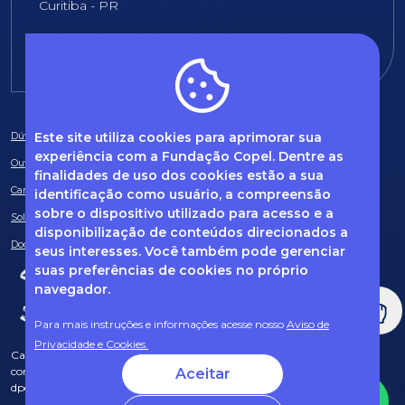
Curitiba - PR
E-mail:
fundacao@fcopel.org.br
Este site utiliza cookies para aprimorar sua
Dúvidas frequentes
experiência com a Fundação Copel. Dentre as
Ouvidoria
finalidades de uso dos cookies estão a sua
Canal de Denúncias
identificação como usuário, a compreensão
sobre o dispositivo utilizado para acesso e a
Solicitação de informações
disponibilização de conteúdos direcionados a
Documentos obrigatórios
seus interesses. Você também pode gerenciar
suas preferências de cookies no próprio
navegador.
Para mais instruções e informações acesse nosso
Aviso de
Privacidade e Cookies.
Caso tenha dúvidas sobre Privacidade de Dados e LGPD, entre em
contato com o nosso DPO (encarregado de dados) via e-mail:
Aceitar
dpo@fcopel.org.br