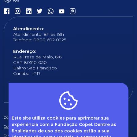
Atendimento:
Atendimento: 8h às 18h
Telefone: 0800 602 0225
Endereço:
Rua Treze de Maio, 616
CEP 80510-030
Bairro São Francisco
Curitiba - PR
E-mail:
fundacao@fcopel.org.br
Este site utiliza cookies para aprimorar sua
Dúvidas frequentes
experiência com a Fundação Copel. Dentre as
Ouvidoria
finalidades de uso dos cookies estão a sua
Canal de Denúncias