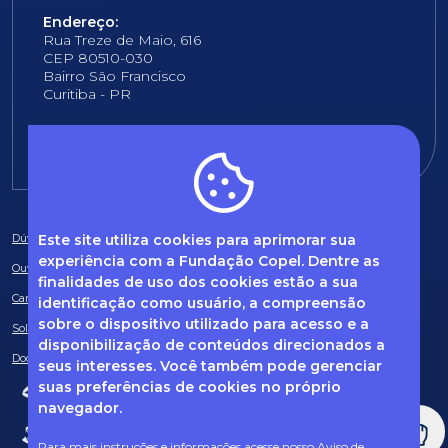
Endereço:
Rua Treze de Maio, 616
CEP 80510-030
Bairro São Francisco
Curitiba - PR
E-mail:
fundacao@fcopel.org.br
Este site utiliza cookies para aprimorar sua
Dúvidas frequentes
experiência com a Fundação Copel. Dentre as
Ouvidoria
finalidades de uso dos cookies estão a sua
Canal de Denúncias
identificação como usuário, a compreensão
sobre o dispositivo utilizado para acesso e a
Solicitação de informações
disponibilização de conteúdos direcionados a
Documentos obrigatórios
seus interesses. Você também pode gerenciar
suas preferências de cookies no próprio
navegador.
Para mais instruções e informações acesse nosso
Aviso de