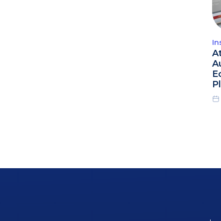
In
A
A
E
P