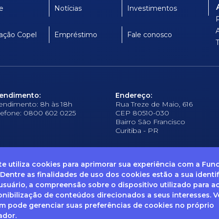
e
Notícias
Investimentos
ação Copel
Empréstimo
Fale conosco
endimento:
Endereço:
endimento: 8h às 18h
Rua Treze de Maio, 616
lefone: 0800 602 0225
CEP 80510-030
Bairro São Francisco
Curitiba - PR
ite utiliza cookies para aprimorar sua experiência com a Fu
 Dentre as finalidades de uso dos cookies estão a sua identi
suário, a compreensão sobre o dispositivo utilizado para a
frequentes
Ouvidoria
Canal de Denúncias
Solicitação de informações
Documentos
onibilização de conteúdos direcionados a seus interesses. 
 pode gerenciar suas preferências de cookies no próprio
ador.