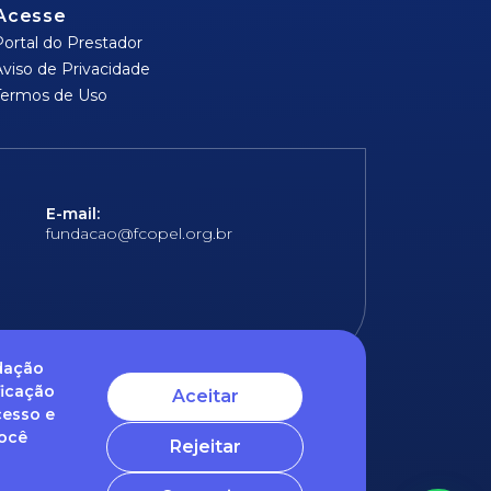
Acesse
Portal do Prestador
Aviso de Privacidade
Termos de Uso
E-mail:
fundacao@fcopel.org.br
ndação
ficação
Aceitar
cesso e
 obrigatórios
Você
Rejeitar