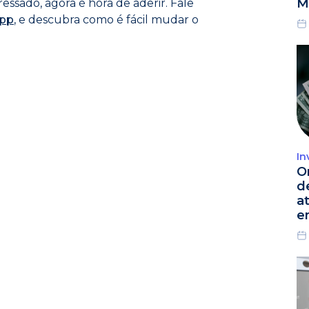
M
essado, agora é hora de aderir. Fale
pp
, e descubra como é fácil mudar o
In
O
d
a
e