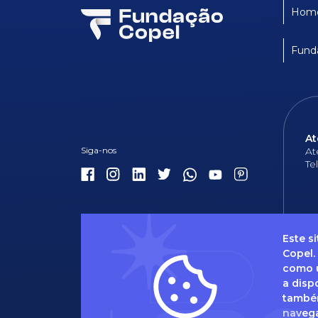
Hom
Fund
At
At
Te
Este s
Copel.
como u
Dúvidas 
a disp
também
naveg