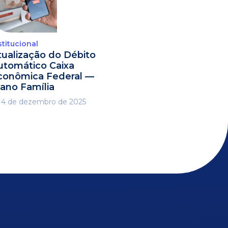
stitucional
tualização do Débito
utomático Caixa
conômica Federal —
lano Família
4 de dezembro de 2025