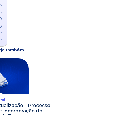
eja também
ral
tualização – Processo
e Incorporação do