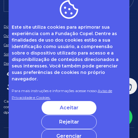
Este site utiliza cookies para aprimorar sua
Dúvidas frequentes
experiência com a Fundação Copel. Dentre as
Ouvidoria
finalidades de uso dos cookies estão a sua
Canal de Denúncias
identificação como usuário, a compreensão
sobre o dispositivo utilizado para acesso e a
Solicitação de informações
disponibilização de conteúdos direcionados a
Documentos obrigatórios
seus interesses. Você também pode gerenciar
suas preferências de cookies no próprio
navegador.
Para mais instruções e informações acesse nosso
Aviso de
Privacidade e Cookies.
Caso tenha dúvidas sobre Privacidade de Dados e LGPD, entre em
contato com o nosso DPO (encarregado de dados) via e-mail:
Aceitar
dpo@fcopel.org.br
Rejeitar
Gerenciar
© 2025 Fundação Copel Todos os direitos reservados