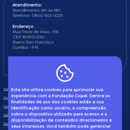
Atendimento:
Atendimento: 8h às 18h
Telefone: 0800 602 0225
Endereço:
Rua Treze de Maio, 616
CEP 80510-030
Bairro São Francisco
Curitiba - PR
E-mail:
fundacao@fcopel.org.br
Este site utiliza cookies para aprimorar sua
Dúvidas frequentes
experiência com a Fundação Copel. Dentre as
Ouvidoria
finalidades de uso dos cookies estão a sua
Canal de Denúncias
identificação como usuário, a compreensão
sobre o dispositivo utilizado para acesso e a
Solicitação de informações
disponibilização de conteúdos direcionados a
Documentos obrigatórios
seus interesses. Você também pode gerenciar