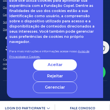
Este site utiliza cookies para aprimorar sua
Dúvidas frequentes
experiência com a Fundação Copel. Dentre as
Ouvidoria
finalidades de uso dos cookies estão a sua
Canal de Denúncias
identificação como usuário, a compreensão
sobre o dispositivo utilizado para acesso e a
Solicitação de informações
disponibilização de conteúdos direcionados a
Documentos obrigatórios
seus interesses. Você também pode gerenciar
suas preferências de cookies no próprio
navegador.
Para mais instruções e informações acesse nosso
Aviso de
Privacidade e Cookies.
Caso tenha dúvidas sobre Privacidade de Dados e LGPD, entre em
contato com o nosso DPO (encarregado de dados) via e-mail:
Aceitar
dpo@fcopel.org.br
Rejeitar
Gerenciar
© 2025 Fundação Copel Todos os direitos reservados
Desenvolvido por CRT
LOGIN DO PARTICIPANTE
FALE CONOSCO