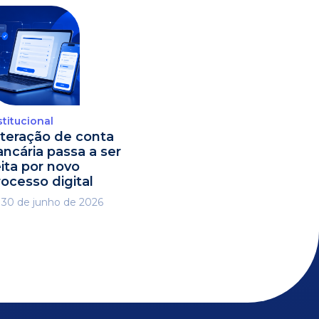
stitucional
lteração de conta
ancária passa a ser
eita por novo
rocesso digital
30 de junho de 2026