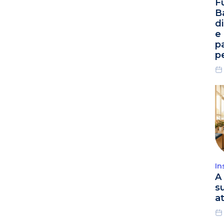
F
B
d
e
p
p
In
A 
s
a