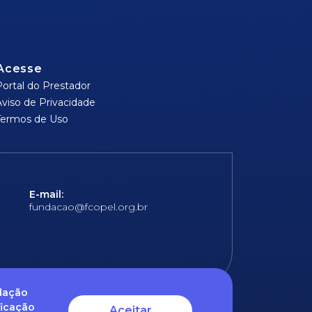
Acesse
Portal do Prestador
Aviso de Privacidade
Termos de Uso
E-mail:
fundacao@fcopel.org.br
ndação
ficação
Aceitar