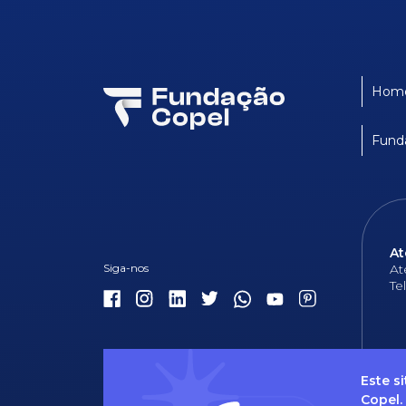
Hom
Fund
At
At
Te
Este s
Copel.