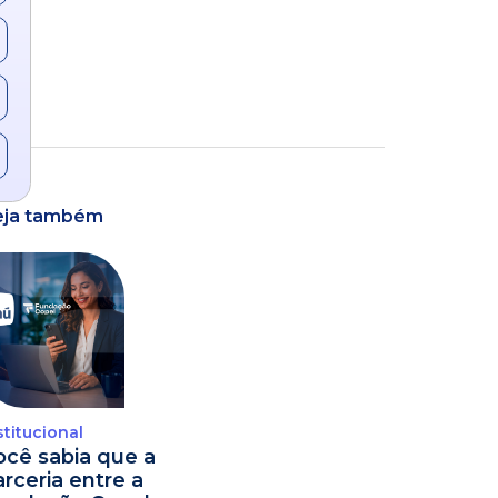
eja também
stitucional
ocê sabia que a
arceria entre a