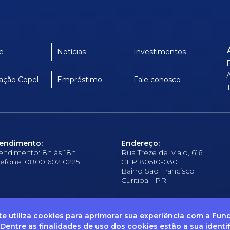
e
Notícias
Investimentos
ação Copel
Empréstimo
Fale conosco
endimento:
Endereço:
endimento: 8h às 18h
Rua Treze de Maio, 616
lefone: 0800 602 0225
CEP 80510-030
Bairro São Francisco
Curitiba - PR
ite utiliza cookies para aprimorar sua experiência com a Fu
 Dentre as finalidades de uso dos cookies estão a sua identi