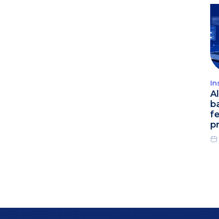
In
A
b
f
p