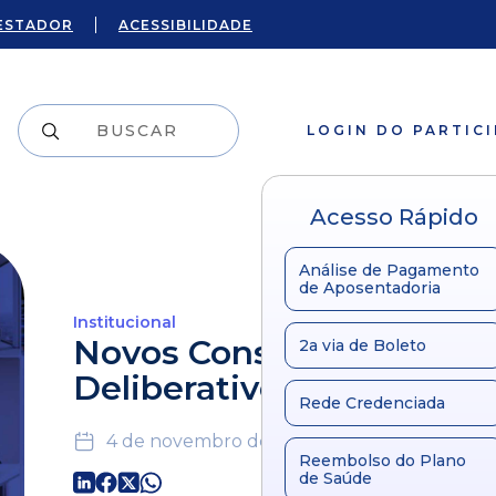
ESTADOR
ACESSIBILIDADE
LOGIN DO PARTIC
Acesso Rápido
Análise de Pagamento
de Aposentadoria
Institucional
Novos Conselheiros
2a via de Boleto
Deliberativos empossad
Rede Credenciada
4 de novembro de 2024
Reembolso do Plano
de Saúde