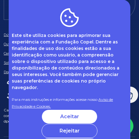
E-mail:
fundacao@fcopel.org.br
Este site utiliza cookies para aprimorar sua
Dúvidas frequentes
experiência com a Fundação Copel. Dentre as
Ouvidoria
finalidades de uso dos cookies estão a sua
Canal de Denúncias
identificação como usuário, a compreensão
sobre o dispositivo utilizado para acesso e a
Solicitação de informações
disponibilização de conteúdos direcionados a
Documentos obrigatórios
seus interesses. Você também pode gerenciar
suas preferências de cookies no próprio
navegador.
Para mais instruções e informações acesse nosso
Aviso de
Privacidade e Cookies.
Caso tenha dúvidas sobre Privacidade de Dados e LGPD, entre em
contato com o nosso DPO (encarregado de dados) via e-mail:
Aceitar
dpo@fcopel.org.br
Rejeitar