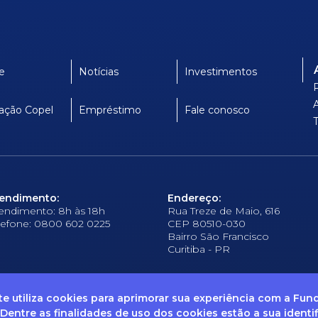
e
Notícias
Investimentos
ação Copel
Empréstimo
Fale conosco
endimento:
Endereço:
endimento: 8h às 18h
Rua Treze de Maio, 616
lefone: 0800 602 0225
CEP 80510-030
Bairro São Francisco
Curitiba - PR
ite utiliza cookies para aprimorar sua experiência com a Fu
 Dentre as finalidades de uso dos cookies estão a sua identi