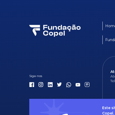
Hom
Fund
At
At
Te
Este s
Copel.