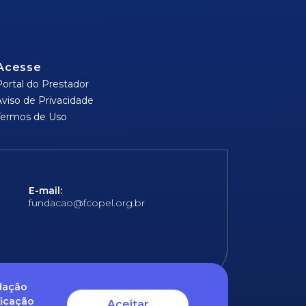
Acesse
Portal do Prestador
Aviso de Privacidade
Termos de Uso
E-mail:
fundacao@fcopel.org.br
ndação
ficação
Aceitar