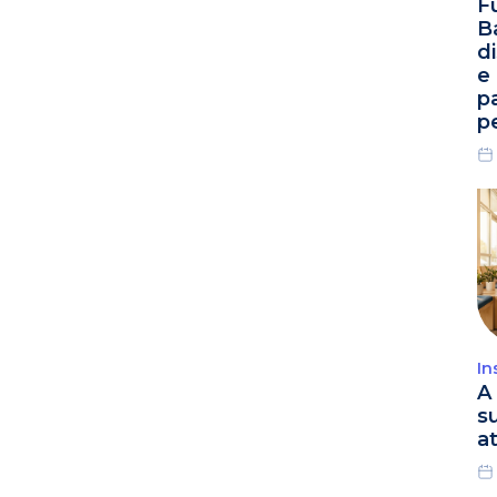
F
B
d
e
p
p
In
A 
s
a