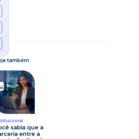
eja também
stitucional
ocê sabia que a
arceria entre a