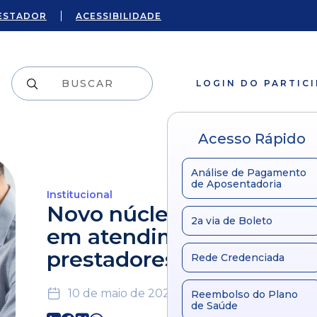
ESTADOR
ACESSIBILIDADE
LOGIN DO PARTIC
Acesso Rápido
Análise de Pagamento
de Aposentadoria
Institucional
Novo núcleo especializa
2a via de Boleto
em atendimento aos
prestadores
Rede Credenciada
10 de maio de 2021
Reembolso do Plano
de Saúde