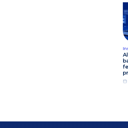
In
A
b
f
p