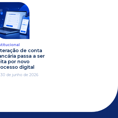
stitucional
lteração de conta
ancária passa a ser
eita por novo
rocesso digital
30 de junho de 2026