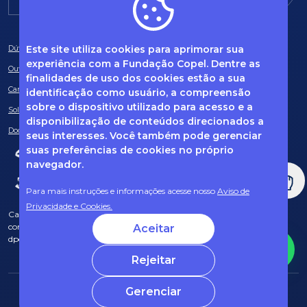
Este site utiliza cookies para aprimorar sua
Dúvidas frequentes
experiência com a Fundação Copel. Dentre as
Ouvidoria
finalidades de uso dos cookies estão a sua
Canal de Denúncias
identificação como usuário, a compreensão
sobre o dispositivo utilizado para acesso e a
Solicitação de informações
disponibilização de conteúdos direcionados a
Documentos obrigatórios
seus interesses. Você também pode gerenciar
suas preferências de cookies no próprio
navegador.
Para mais instruções e informações acesse nosso
Aviso de
Privacidade e Cookies.
Caso tenha dúvidas sobre Privacidade de Dados e LGPD, entre em
contato com o nosso DPO (encarregado de dados) via e-mail:
Aceitar
dpo@fcopel.org.br
Rejeitar
Gerenciar
© 2025 Fundação Copel Todos os direitos reservados