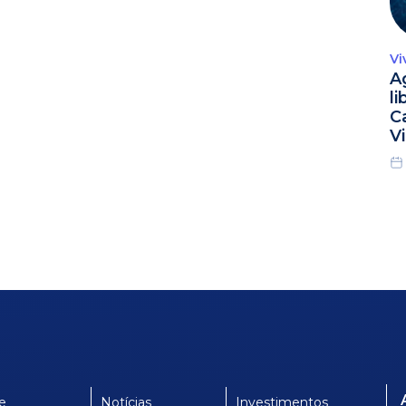
Vi
A
l
C
Vi
e
Notícias
Investimentos