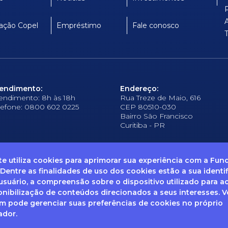
ação Copel
Empréstimo
Fale conosco
endimento:
Endereço:
endimento: 8h às 18h
Rua Treze de Maio, 616
lefone: 0800 602 0225
CEP 80510-030
Bairro São Francisco
Curitiba - PR
ite utiliza cookies para aprimorar sua experiência com a Fu
 Dentre as finalidades de uso dos cookies estão a sua identi
suário, a compreensão sobre o dispositivo utilizado para a
frequentes
Ouvidoria
Canal de Denúncias
Solicitação de informações
Documentos
onibilização de conteúdos direcionados a seus interesses. 
 pode gerenciar suas preferências de cookies no próprio
ador.
enha dúvidas sobre Privacidade de Dados e LGPD, entre em co