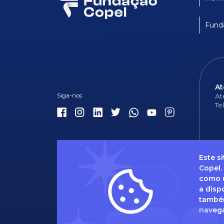
Fund
At
At
Te
Este s
Copel.
como u
Dúvidas 
a disp
também
naveg
Caso t