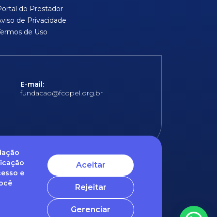
Portal do Prestador
Aviso de Privacidade
Termos de Uso
E-mail:
fundacao@fcopel.org.br
ndação
ficação
Aceitar
cesso e
 obrigatórios
Você
Rejeitar
ntato com o nosso DPO (encarregado de dados)
Gerenciar