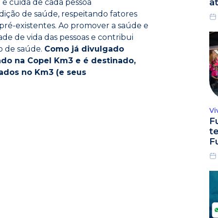
a
 e cuida de cada pessoa
ição de saúde, respeitando fatores
 pré-existentes. Ao promover a saúde e
de de vida das pessoas e contribui
no de saúde.
Como já divulgado
ado na Copel Km3 e é destinado,
otados no Km3 (e seus
Vi
F
t
F