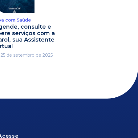
va com Saúde
gende, consulte e
ibere serviços com a
arol, sua Assistente
rtual
25 de setembro de 2025
Acesse