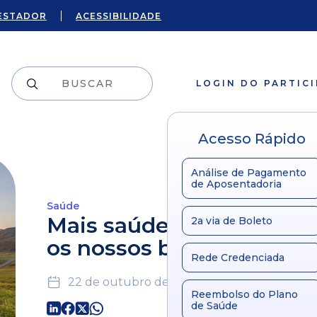
ESTADOR
ACESSIBILIDADE
LOGIN DO PARTIC
Acesso Rápido
Análise de Pagamento
de Aposentadoria
Saúde
Mais saúde e +Cuidado p
2a via de Boleto
os nossos beneficiários
Rede Credenciada
22 de outubro de 2020
Reembolso do Plano
de Saúde