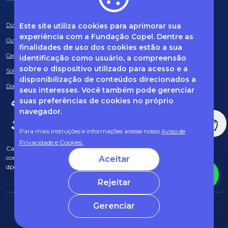
Este site utiliza cookies para aprimorar sua
Dúvidas frequentes
experiência com a Fundação Copel. Dentre as
Ouvidoria
finalidades de uso dos cookies estão a sua
Canal de Denúncias
identificação como usuário, a compreensão
sobre o dispositivo utilizado para acesso e a
Solicitação de informações
disponibilização de conteúdos direcionados a
Documentos obrigatórios
seus interesses. Você também pode gerenciar
suas preferências de cookies no próprio
navegador.
Para mais instruções e informações acesse nosso
Aviso de
Privacidade e Cookies.
Caso tenha dúvidas sobre Privacidade de Dados e LGPD, entre em
contato com o nosso DPO (encarregado de dados) via e-mail:
Aceitar
dpo@fcopel.org.br
Rejeitar
Gerenciar
© 2025 Fundação Copel Todos os direitos reservados
Desenvolvido por CRT