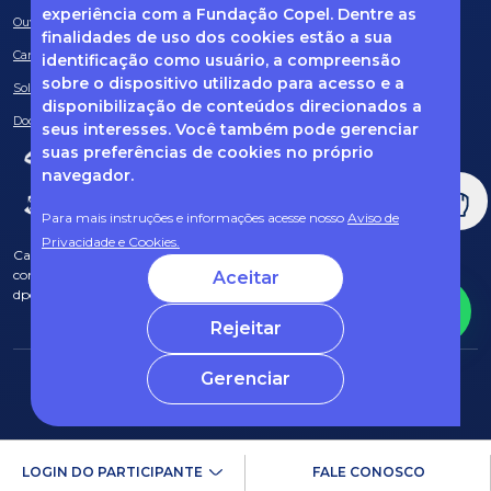
experiência com a Fundação Copel. Dentre as
Ouvidoria
finalidades de uso dos cookies estão a sua
Canal de Denúncias
identificação como usuário, a compreensão
sobre o dispositivo utilizado para acesso e a
Solicitação de informações
disponibilização de conteúdos direcionados a
Documentos obrigatórios
seus interesses. Você também pode gerenciar
suas preferências de cookies no próprio
navegador.
Para mais instruções e informações acesse nosso
Aviso de
Privacidade e Cookies.
Caso tenha dúvidas sobre Privacidade de Dados e LGPD, entre em
contato com o nosso DPO (encarregado de dados) via e-mail:
Aceitar
dpo@fcopel.org.br
Rejeitar
Gerenciar
© 2025 Fundação Copel Todos os direitos reservados
Desenvolvido por CRT
LOGIN DO PARTICIPANTE
FALE CONOSCO