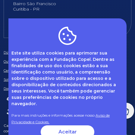
Bairro São Francisco
Curitiba - PR
E-mail:
fundacao@fcopel.org.br
Este site utiliza cookies para aprimorar sua
Dúvidas frequentes
experiência com a Fundação Copel. Dentre as
Ouvidoria
finalidades de uso dos cookies estão a sua
Canal de Denúncias
identificação como usuário, a compreensão
sobre o dispositivo utilizado para acesso e a
Solicitação de informações
disponibilização de conteúdos direcionados a
Documentos obrigatórios
seus interesses. Você também pode gerenciar
suas preferências de cookies no próprio
navegador.
Para mais instruções e informações acesse nosso
Aviso de
Privacidade e Cookies.
Caso tenha dúvidas sobre Privacidade de Dados e LGPD, entre em
contato com o nosso DPO (encarregado de dados) via e-mail:
Aceitar