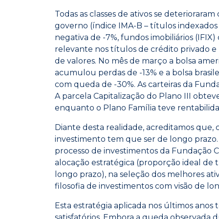
Todas as classes de ativos se deterioraram
governo (índice IMA-B – títulos indexados 
negativa de -7%, fundos imobiliários (IFIX
relevante nos títulos de crédito privado e
de valores. No mês de março a bolsa amer
acumulou perdas de -13% e a bolsa brasile
com queda de -30%. As carteiras da Fun
A parcela Capitalização do Plano III obte
enquanto o Plano Família teve rentabilida
Diante desta realidade, acreditamos que
investimento tem que ser de longo prazo
processo de investimentos da Fundação C
alocação estratégica (proporção ideal de t
longo prazo), na seleção dos melhores ativ
filosofia de investimentos com visão de lo
Esta estratégia aplicada nos últimos ano
satisfatórios. Embora a queda observada 