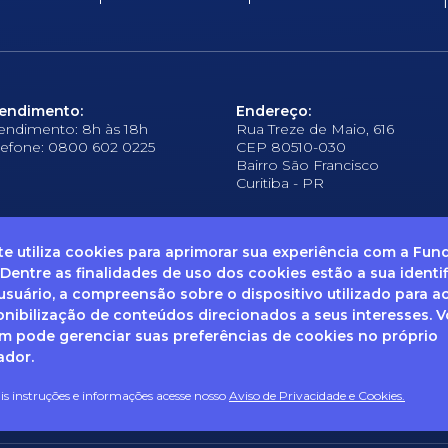
endimento:
Endereço:
endimento: 8h às 18h
Rua Treze de Maio, 616
lefone: 0800 602 0225
CEP 80510-030
Bairro São Francisco
Curitiba - PR
ite utiliza cookies para aprimorar sua experiência com a Fu
 Dentre as finalidades de uso dos cookies estão a sua identi
suário, a compreensão sobre o dispositivo utilizado para a
frequentes
Ouvidoria
Canal de Denúncias
Solicitação de informações
Documentos
onibilização de conteúdos direcionados a seus interesses. 
 pode gerenciar suas preferências de cookies no próprio
ador.
enha dúvidas sobre Privacidade de Dados e LGPD, entre em co
ail: dpo@fcopel.org.br
s instruções e informações acesse nosso
Aviso de Privacidade e Cookies.