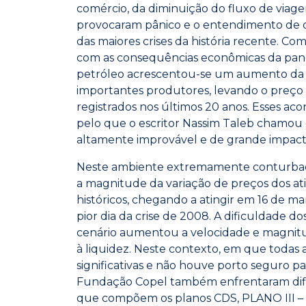
comércio, da diminuição do fluxo de viagen
provocaram pânico e o entendimento de
das maiores crises da história recente. C
com as consequências econômicas da pa
petróleo acrescentou-se um aumento da of
importantes produtores, levando o preço 
registrados nos últimos 20 anos. Esses a
pelo que o escritor Nassim Taleb chamou
altamente improvável e de grande impact
Neste ambiente extremamente conturbado a
a magnitude da variação de preços dos ati
históricos, chegando a atingir em 16 de ma
pior dia da crise de 2008. A dificuldade d
cenário aumentou a velocidade e magnitu
à liquidez. Neste contexto, em que todas a
significativas e não houve porto seguro par
Fundação Copel também enfrentaram difi
que compõem os planos CDS, PLANO III – c