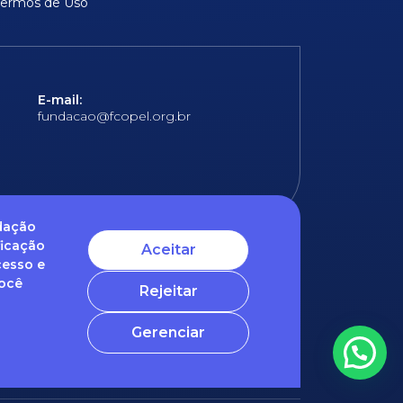
Termos de Uso
E-mail:
fundacao@fcopel.org.br
ndação
ficação
Aceitar
cesso e
 obrigatórios
Você
Rejeitar
ntato com o nosso DPO (encarregado de dados)
Gerenciar