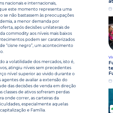
a
s nacionais e internacionais,
 que este momento representa uma
omo se não bastassem às preocupações
ndemia, a menor demanda por
erta, após decisões unilaterais de
da commodity aos níveis mais baixos
contecimentos podem ser caraterizados
 de “cisne negro”, um acontecimento
o.
Vi
 volatilidade dos mercados, isto é,
F
vos, atingiu níveis sem precedentes
t
F
rço nível superior ao vivido durante o
os agentes de avaliar a extensão do
de das decisões de venda em direção
s classes de ativos sofreram perdas
a onde correr, as carteiras da
culdades, especialmente aquelas
apitalização e Família.