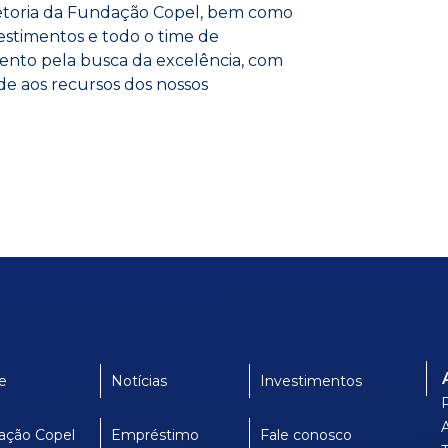
retoria da Fundação Copel, bem como
estimentos e todo o time de
nto pela busca da excelência, com
de aos recursos dos nossos
e
Notícias
Investimentos
ação Copel
Empréstimo
Fale conosco