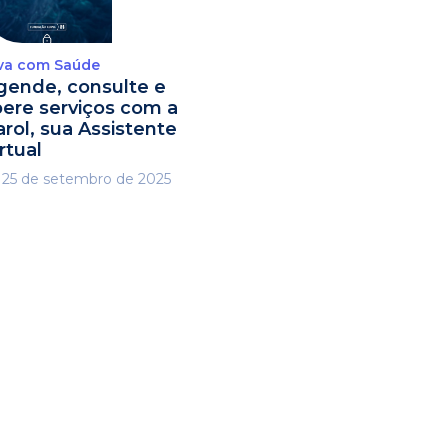
va com Saúde
gende, consulte e
ibere serviços com a
arol, sua Assistente
rtual
25 de setembro de 2025