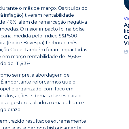
 durante o mês de março. Os títulos do
à inflação) tiveram rentabilidade
Vi
) de -16%, além de remarcação negativa
A
 moedas. O maior impacto foi na bolsa
l
icana, medida pelo índice S&P500
C
ira (índice Bovespa) fechou o mês
Vi
dação Copel também foram impactadas.
ve em março rentabilidade de -9,86%,
de de -11,93%.
, como sempre, a abordagem de
. É importante reforçarmos que o
opel é organizado, com foco em
ítulos, ações e demais classes para o
os e gestores, aliado a uma cultura e
ngo prazo.
s tem trazido resultados extremamente
durante este período historicamente