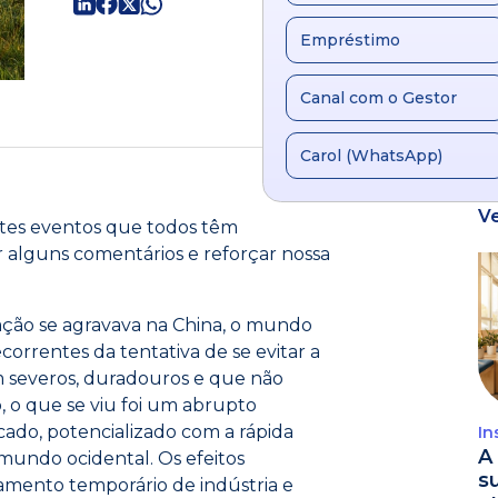
Empréstimo
Canal com o Gestor
Carol (WhatsApp)
V
entes eventos que todos têm
alguns comentários e reforçar nossa
ação se agravava na China, o mundo
rrentes da tentativa de se evitar a
m severos, duradouros e que não
o, o que se viu foi um abrupto
ado, potencializado com a rápida
In
A 
undo ocidental. Os efeitos
s
hamento temporário de indústria e