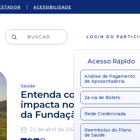
ESTADOR
ACESSIBILIDADE
LOGIN DO PARTIC
Acesso Rápido
Análise de Pagamento
de Aposentadoria
Saúde
Entenda como a pandem
2a via de Boleto
impacta nos investimen
da Fundação Copel
Rede Credenciada
22 de abril de 2020
Reembolso do Plano
de Saúde