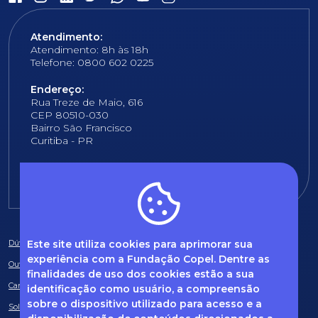
Atendimento:
Atendimento: 8h às 18h
Telefone: 0800 602 0225
Endereço:
Rua Treze de Maio, 616
CEP 80510-030
Bairro São Francisco
Curitiba - PR
E-mail:
fundacao@fcopel.org.br
Este site utiliza cookies para aprimorar sua
Dúvidas frequentes
experiência com a Fundação Copel. Dentre as
Ouvidoria
finalidades de uso dos cookies estão a sua
Canal de Denúncias
identificação como usuário, a compreensão
sobre o dispositivo utilizado para acesso e a
Solicitação de informações