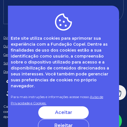
E-mail:
fundacao@fcopel.org.br
Este site utiliza cookies para aprimorar sua
Dúvidas frequentes
experiência com a Fundação Copel. Dentre as
Ouvidoria
finalidades de uso dos cookies estão a sua
Canal de Denúncias
identificação como usuário, a compreensão
sobre o dispositivo utilizado para acesso e a
Solicitação de informações
disponibilização de conteúdos direcionados a
Documentos obrigatórios
seus interesses. Você também pode gerenciar
suas preferências de cookies no próprio
navegador.
Para mais instruções e informações acesse nosso
Aviso de
Privacidade e Cookies.
Caso tenha dúvidas sobre Privacidade de Dados e LGPD, entre em
contato com o nosso DPO (encarregado de dados) via e-mail:
Aceitar
dpo@fcopel.org.br
Rejeitar