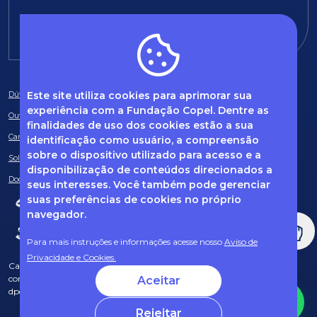
E-mail:
fundacao@fcopel.org.br
Este site utiliza cookies para aprimorar sua
Dúvidas frequentes
experiência com a Fundação Copel. Dentre as
Ouvidoria
finalidades de uso dos cookies estão a sua
Canal de Denúncias
identificação como usuário, a compreensão
sobre o dispositivo utilizado para acesso e a
Solicitação de informações
disponibilização de conteúdos direcionados a
Documentos obrigatórios
seus interesses. Você também pode gerenciar
suas preferências de cookies no próprio
navegador.
Para mais instruções e informações acesse nosso
Aviso de
Privacidade e Cookies.
Caso tenha dúvidas sobre Privacidade de Dados e LGPD, entre em
contato com o nosso DPO (encarregado de dados) via e-mail:
Aceitar
dpo@fcopel.org.br
Rejeitar