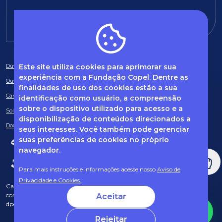
E-mail:
fundacao@fcopel.org.br
Este site utiliza cookies para aprimorar sua
Dúvidas frequentes
experiência com a Fundação Copel. Dentre as
Ouvidoria
finalidades de uso dos cookies estão a sua
Canal de Denúncias
identificação como usuário, a compreensão
sobre o dispositivo utilizado para acesso e a
Solicitação de informações
disponibilização de conteúdos direcionados a
Documentos obrigatórios
seus interesses. Você também pode gerenciar
suas preferências de cookies no próprio
navegador.
Para mais instruções e informações acesse nosso
Aviso de
Privacidade e Cookies.
Caso tenha dúvidas sobre Privacidade de Dados e LGPD, entre em
contato com o nosso DPO (encarregado de dados) via e-mail:
Aceitar
dpo@fcopel.org.br
Rejeitar