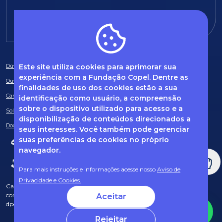
E-mail:
fundacao@fcopel.org.br
Este site utiliza cookies para aprimorar sua
Dúvidas frequentes
experiência com a Fundação Copel. Dentre as
Ouvidoria
finalidades de uso dos cookies estão a sua
Canal de Denúncias
identificação como usuário, a compreensão
sobre o dispositivo utilizado para acesso e a
Solicitação de informações
disponibilização de conteúdos direcionados a
Documentos obrigatórios
seus interesses. Você também pode gerenciar
suas preferências de cookies no próprio
navegador.
Para mais instruções e informações acesse nosso
Aviso de
Privacidade e Cookies.
Caso tenha dúvidas sobre Privacidade de Dados e LGPD, entre em
contato com o nosso DPO (encarregado de dados) via e-mail:
Aceitar
dpo@fcopel.org.br
Rejeitar