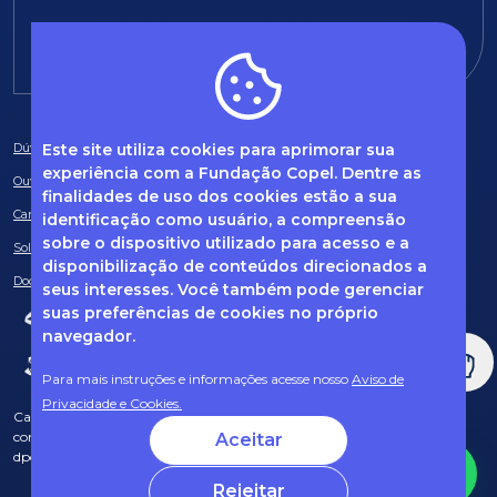
E-mail:
fundacao@fcopel.org.br
Este site utiliza cookies para aprimorar sua
Dúvidas frequentes
experiência com a Fundação Copel. Dentre as
Ouvidoria
finalidades de uso dos cookies estão a sua
Canal de Denúncias
identificação como usuário, a compreensão
sobre o dispositivo utilizado para acesso e a
Solicitação de informações
disponibilização de conteúdos direcionados a
Documentos obrigatórios
seus interesses. Você também pode gerenciar
suas preferências de cookies no próprio
navegador.
Para mais instruções e informações acesse nosso
Aviso de
Privacidade e Cookies.
Caso tenha dúvidas sobre Privacidade de Dados e LGPD, entre em
contato com o nosso DPO (encarregado de dados) via e-mail:
Aceitar
dpo@fcopel.org.br
Rejeitar