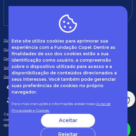
E-mail:
fundacao@fcopel.org.br
Este site utiliza cookies para aprimorar sua
Dúvidas frequentes
experiência com a Fundação Copel. Dentre as
Ouvidoria
finalidades de uso dos cookies estão a sua
Canal de Denúncias
identificação como usuário, a compreensão
sobre o dispositivo utilizado para acesso e a
Solicitação de informações
disponibilização de conteúdos direcionados a
Documentos obrigatórios
seus interesses. Você também pode gerenciar
suas preferências de cookies no próprio
navegador.
Para mais instruções e informações acesse nosso
Aviso de
Privacidade e Cookies.
Caso tenha dúvidas sobre Privacidade de Dados e LGPD, entre em
contato com o nosso DPO (encarregado de dados) via e-mail:
Aceitar
dpo@fcopel.org.br
Rejeitar