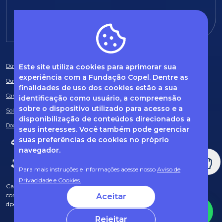
E-mail:
fundacao@fcopel.org.br
Este site utiliza cookies para aprimorar sua
Dúvidas frequentes
experiência com a Fundação Copel. Dentre as
Ouvidoria
finalidades de uso dos cookies estão a sua
Canal de Denúncias
identificação como usuário, a compreensão
sobre o dispositivo utilizado para acesso e a
Solicitação de informações
disponibilização de conteúdos direcionados a
Documentos obrigatórios
seus interesses. Você também pode gerenciar
suas preferências de cookies no próprio
navegador.
Para mais instruções e informações acesse nosso
Aviso de
Privacidade e Cookies.
Caso tenha dúvidas sobre Privacidade de Dados e LGPD, entre em
contato com o nosso DPO (encarregado de dados) via e-mail:
Aceitar
dpo@fcopel.org.br
Rejeitar