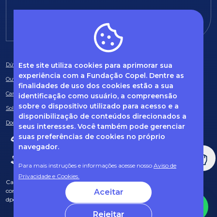
E-mail:
fundacao@fcopel.org.br
Este site utiliza cookies para aprimorar sua
Dúvidas frequentes
experiência com a Fundação Copel. Dentre as
Ouvidoria
finalidades de uso dos cookies estão a sua
Canal de Denúncias
identificação como usuário, a compreensão
sobre o dispositivo utilizado para acesso e a
Solicitação de informações
disponibilização de conteúdos direcionados a
Documentos obrigatórios
seus interesses. Você também pode gerenciar
suas preferências de cookies no próprio
navegador.
Para mais instruções e informações acesse nosso
Aviso de
Privacidade e Cookies.
Caso tenha dúvidas sobre Privacidade de Dados e LGPD, entre em
contato com o nosso DPO (encarregado de dados) via e-mail:
Aceitar
dpo@fcopel.org.br
Rejeitar