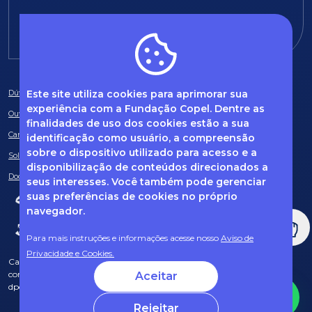
E-mail:
fundacao@fcopel.org.br
Este site utiliza cookies para aprimorar sua
Dúvidas frequentes
experiência com a Fundação Copel. Dentre as
Ouvidoria
finalidades de uso dos cookies estão a sua
Canal de Denúncias
identificação como usuário, a compreensão
sobre o dispositivo utilizado para acesso e a
Solicitação de informações
disponibilização de conteúdos direcionados a
Documentos obrigatórios
seus interesses. Você também pode gerenciar
suas preferências de cookies no próprio
navegador.
Para mais instruções e informações acesse nosso
Aviso de
Privacidade e Cookies.
Caso tenha dúvidas sobre Privacidade de Dados e LGPD, entre em
contato com o nosso DPO (encarregado de dados) via e-mail:
Aceitar
dpo@fcopel.org.br
Rejeitar