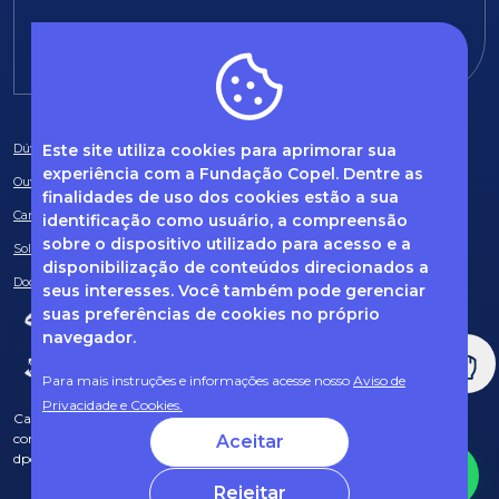
E-mail:
fundacao@fcopel.org.br
Este site utiliza cookies para aprimorar sua
Dúvidas frequentes
experiência com a Fundação Copel. Dentre as
Ouvidoria
finalidades de uso dos cookies estão a sua
Canal de Denúncias
identificação como usuário, a compreensão
sobre o dispositivo utilizado para acesso e a
Solicitação de informações
disponibilização de conteúdos direcionados a
Documentos obrigatórios
seus interesses. Você também pode gerenciar
suas preferências de cookies no próprio
navegador.
Para mais instruções e informações acesse nosso
Aviso de
Privacidade e Cookies.
Caso tenha dúvidas sobre Privacidade de Dados e LGPD, entre em
contato com o nosso DPO (encarregado de dados) via e-mail:
Aceitar
dpo@fcopel.org.br
Rejeitar