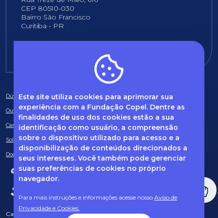
CEP 80510-030
Bairro São Francisco
Curitiba - PR
E-mail:
fundacao@fcopel.org.br
Este site utiliza cookies para aprimorar sua
Dúvidas frequentes
experiência com a Fundação Copel. Dentre as
Ouvidoria
finalidades de uso dos cookies estão a sua
Canal de Denúncias
identificação como usuário, a compreensão
sobre o dispositivo utilizado para acesso e a
Solicitação de informações
disponibilização de conteúdos direcionados a
Documentos obrigatórios
seus interesses. Você também pode gerenciar
suas preferências de cookies no próprio
navegador.
Para mais instruções e informações acesse nosso
Aviso de
Privacidade e Cookies.
Caso tenha dúvidas sobre Privacidade de Dados e LGPD, entre em