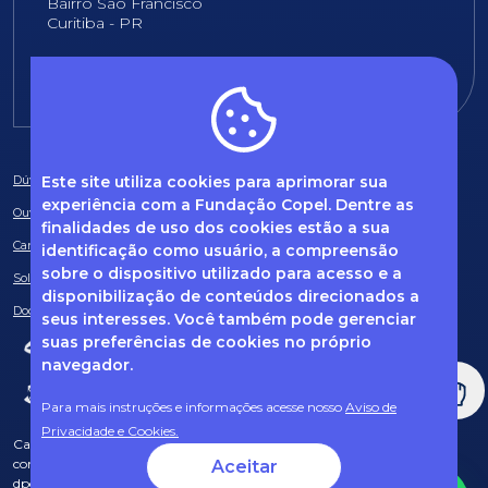
Bairro São Francisco
Curitiba - PR
E-mail:
fundacao@fcopel.org.br
Este site utiliza cookies para aprimorar sua
Dúvidas frequentes
experiência com a Fundação Copel. Dentre as
Ouvidoria
finalidades de uso dos cookies estão a sua
Canal de Denúncias
identificação como usuário, a compreensão
sobre o dispositivo utilizado para acesso e a
Solicitação de informações
disponibilização de conteúdos direcionados a
Documentos obrigatórios
seus interesses. Você também pode gerenciar
suas preferências de cookies no próprio
navegador.
Para mais instruções e informações acesse nosso
Aviso de
Privacidade e Cookies.
Caso tenha dúvidas sobre Privacidade de Dados e LGPD, entre em
contato com o nosso DPO (encarregado de dados) via e-mail:
Aceitar
dpo@fcopel.org.br