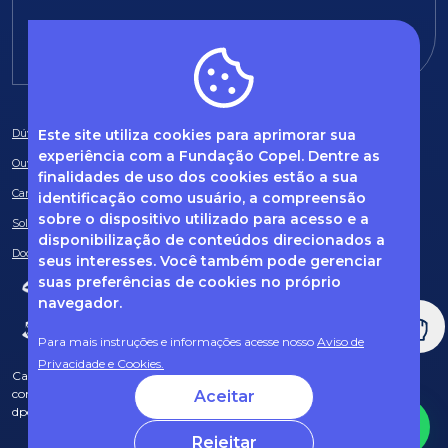
E-mail:
fundacao@fcopel.org.br
Este site utiliza cookies para aprimorar sua
Dúvidas frequentes
experiência com a Fundação Copel. Dentre as
Ouvidoria
finalidades de uso dos cookies estão a sua
Canal de Denúncias
identificação como usuário, a compreensão
sobre o dispositivo utilizado para acesso e a
Solicitação de informações
disponibilização de conteúdos direcionados a
Documentos obrigatórios
seus interesses. Você também pode gerenciar
suas preferências de cookies no próprio
navegador.
Para mais instruções e informações acesse nosso
Aviso de
Privacidade e Cookies.
Caso tenha dúvidas sobre Privacidade de Dados e LGPD, entre em
contato com o nosso DPO (encarregado de dados) via e-mail:
Aceitar
dpo@fcopel.org.br
Rejeitar