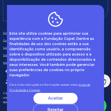
E-mail:
fundacao@fcopel.org.br
Este site utiliza cookies para aprimorar sua
Dúvidas frequentes
experiência com a Fundação Copel. Dentre as
Ouvidoria
finalidades de uso dos cookies estão a sua
Canal de Denúncias
identificação como usuário, a compreensão
sobre o dispositivo utilizado para acesso e a
Solicitação de informações
disponibilização de conteúdos direcionados a
Documentos obrigatórios
seus interesses. Você também pode gerenciar
suas preferências de cookies no próprio
navegador.
Para mais instruções e informações acesse nosso
Aviso de
Privacidade e Cookies.
Caso tenha dúvidas sobre Privacidade de Dados e LGPD, entre em
contato com o nosso DPO (encarregado de dados) via e-mail:
Aceitar
dpo@fcopel.org.br
Rejeitar