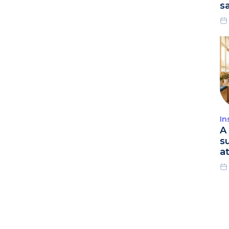
s
In
A 
s
a