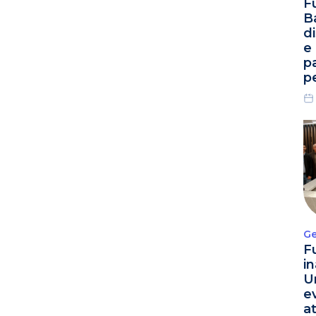
F
B
d
e
p
p
Ge
F
i
U
e
a