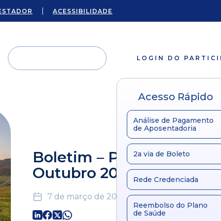
ESTADOR
ACESSIBILIDADE
LOGIN DO PARTIC
Acesso Rápido
Análise de Pagamento
de Aposentadoria
Boletim – Plano Unificad
2a via de Boleto
Outubro 2016
Rede Credenciada
7 de março de 2024
Reembolso do Plano
de Saúde