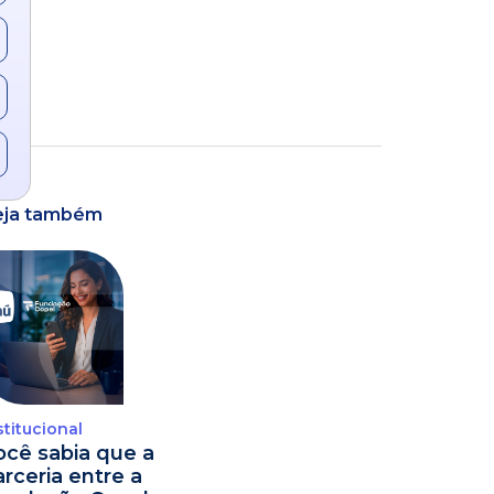
eja também
stitucional
ocê sabia que a
arceria entre a