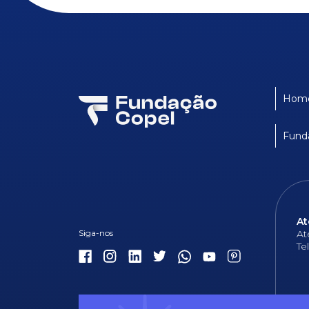
Hom
Fund
At
At
Te