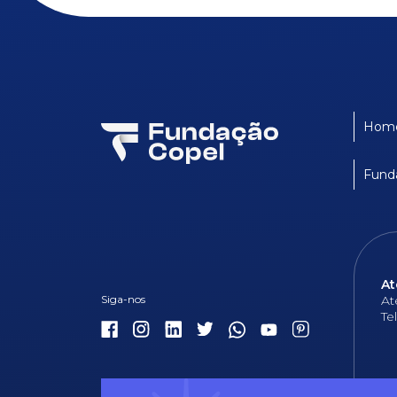
Hom
Fund
At
At
Te