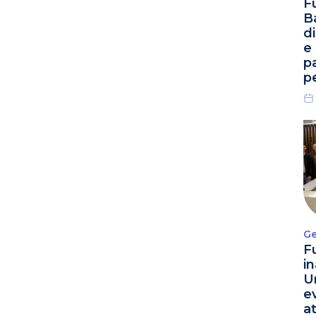
F
B
d
e
p
p
Ge
F
i
U
e
a