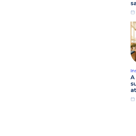
s
In
A 
s
a