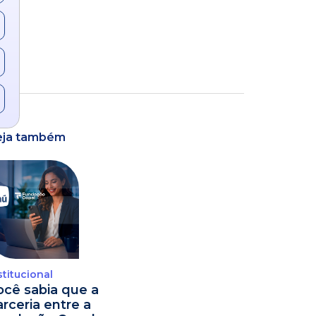
eja também
stitucional
ocê sabia que a
arceria entre a