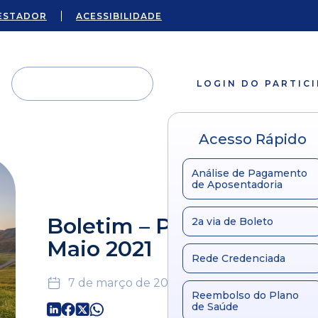
ESTADOR
ACESSIBILIDADE
LOGIN DO PARTIC
Acesso Rápido
Análise de Pagamento
de Aposentadoria
Boletim – Plano Unificad
2a via de Boleto
Maio 2021
Rede Credenciada
7 de março de 2024
Reembolso do Plano
de Saúde