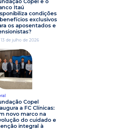
undação Copel e o
anco Itaú
isponibiliza condições
 benefícios exclusivos
ara os aposentados e
ensionistas?
13 de julho de 2026
ral
undação Copel
naugura a FC Clínicas:
m novo marco na
volução do cuidado e
tenção integral à