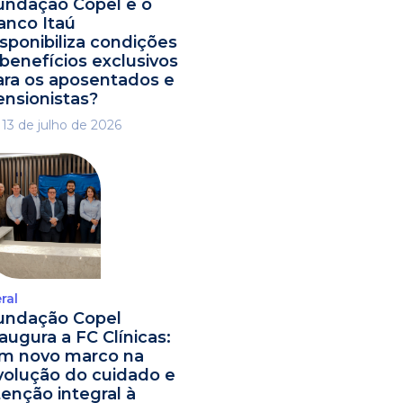
undação Copel e o
anco Itaú
isponibiliza condições
 benefícios exclusivos
ara os aposentados e
ensionistas?
13 de julho de 2026
ral
undação Copel
naugura a FC Clínicas:
m novo marco na
volução do cuidado e
tenção integral à