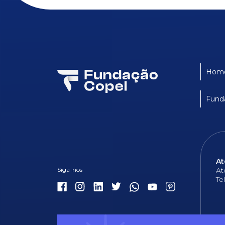
Hom
Fund
At
At
Te