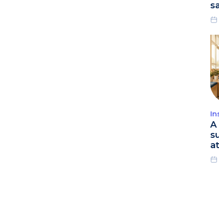
s
In
A 
s
a