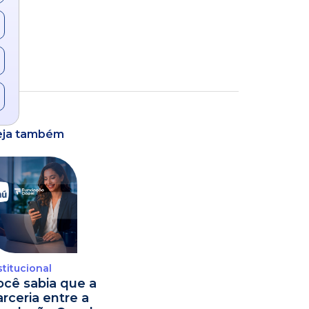
eja também
stitucional
ocê sabia que a
arceria entre a