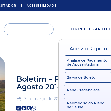
ESTADOR
ACESSIBILIDADE
LOGIN DO PARTIC
Acesso Rápido
Análise de Pagamento
de Aposentadoria
Boletim – Plano Unificad
2a via de Boleto
Agosto 2014
Rede Credenciada
7 de março de 2024
Reembolso do Plano
de Saúde