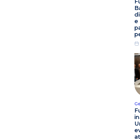
F
B
d
e
p
p
Ge
F
i
U
e
a