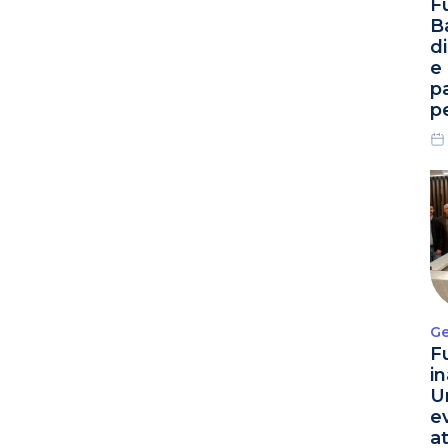
F
B
d
e
p
p
Ge
F
i
U
e
a