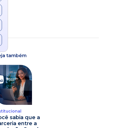
eja também
stitucional
ocê sabia que a
arceria entre a