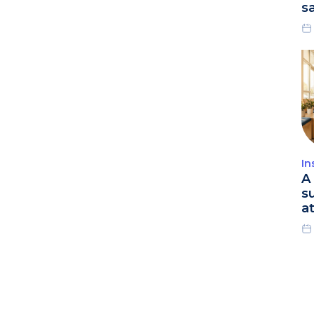
s
In
A 
s
a