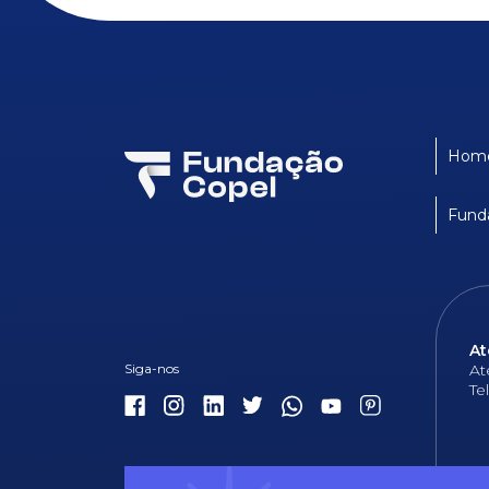
Hom
Fund
At
At
Te