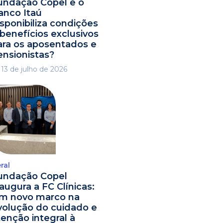
undação Copel e o
anco Itaú
isponibiliza condições
 benefícios exclusivos
ara os aposentados e
ensionistas?
13 de julho de 2026
ral
undação Copel
naugura a FC Clínicas:
m novo marco na
volução do cuidado e
tenção integral à