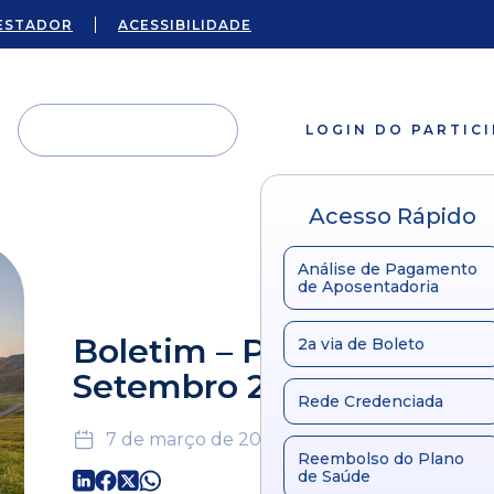
ESTADOR
ACESSIBILIDADE
LOGIN DO PARTIC
Acesso Rápido
Análise de Pagamento
de Aposentadoria
Boletim – Plano Família –
2a via de Boleto
Setembro 2022
Rede Credenciada
7 de março de 2024
Reembolso do Plano
de Saúde