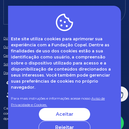
E-mail:
fundacao@fcopel.org.br
Este site utiliza cookies para aprimorar sua
Dúvidas frequentes
experiência com a Fundação Copel. Dentre as
Ouvidoria
finalidades de uso dos cookies estão a sua
Canal de Denúncias
identificação como usuário, a compreensão
sobre o dispositivo utilizado para acesso e a
Solicitação de informações
disponibilização de conteúdos direcionados a
Documentos obrigatórios
seus interesses. Você também pode gerenciar
suas preferências de cookies no próprio
navegador.
Para mais instruções e informações acesse nosso
Aviso de
Privacidade e Cookies.
Caso tenha dúvidas sobre Privacidade de Dados e LGPD, entre em
contato com o nosso DPO (encarregado de dados) via e-mail:
Aceitar
dpo@fcopel.org.br
Rejeitar