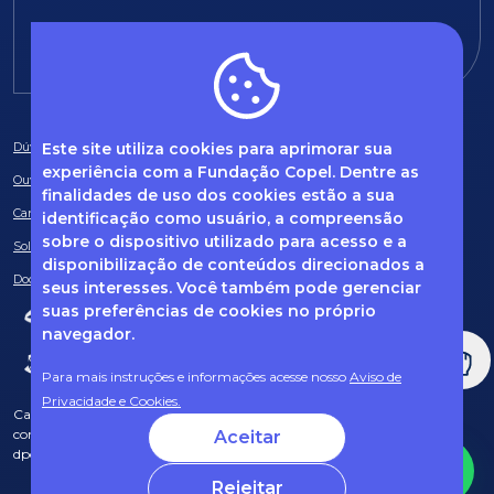
E-mail:
fundacao@fcopel.org.br
Este site utiliza cookies para aprimorar sua
Dúvidas frequentes
experiência com a Fundação Copel. Dentre as
Ouvidoria
finalidades de uso dos cookies estão a sua
Canal de Denúncias
identificação como usuário, a compreensão
sobre o dispositivo utilizado para acesso e a
Solicitação de informações
disponibilização de conteúdos direcionados a
Documentos obrigatórios
seus interesses. Você também pode gerenciar
suas preferências de cookies no próprio
navegador.
Para mais instruções e informações acesse nosso
Aviso de
Privacidade e Cookies.
Caso tenha dúvidas sobre Privacidade de Dados e LGPD, entre em
contato com o nosso DPO (encarregado de dados) via e-mail:
Aceitar
dpo@fcopel.org.br
Rejeitar