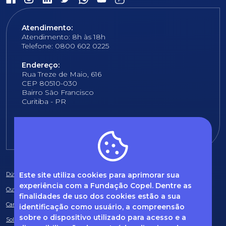
Atendimento:
Atendimento: 8h às 18h
Telefone: 0800 602 0225
Endereço:
Rua Treze de Maio, 616
CEP 80510-030
Bairro São Francisco
Curitiba - PR
E-mail:
fundacao@fcopel.org.br
Este site utiliza cookies para aprimorar sua
Dúvidas frequentes
experiência com a Fundação Copel. Dentre as
Ouvidoria
finalidades de uso dos cookies estão a sua
Canal de Denúncias
identificação como usuário, a compreensão
sobre o dispositivo utilizado para acesso e a
Solicitação de informações