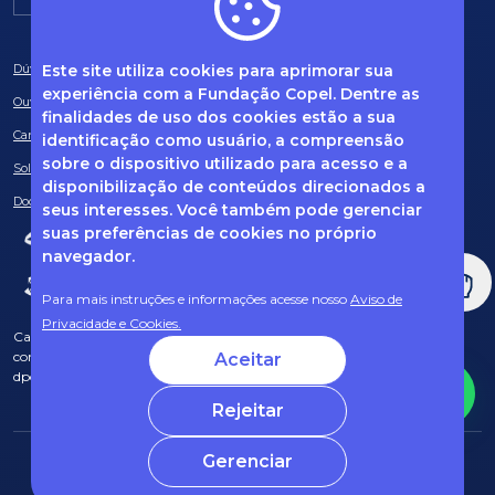
Este site utiliza cookies para aprimorar sua
Dúvidas frequentes
experiência com a Fundação Copel. Dentre as
Ouvidoria
finalidades de uso dos cookies estão a sua
Canal de Denúncias
identificação como usuário, a compreensão
sobre o dispositivo utilizado para acesso e a
Solicitação de informações
disponibilização de conteúdos direcionados a
Documentos obrigatórios
seus interesses. Você também pode gerenciar
suas preferências de cookies no próprio
navegador.
Para mais instruções e informações acesse nosso
Aviso de
Privacidade e Cookies.
Caso tenha dúvidas sobre Privacidade de Dados e LGPD, entre em
contato com o nosso DPO (encarregado de dados) via e-mail:
Aceitar
dpo@fcopel.org.br
Rejeitar
Gerenciar
© 2025 Fundação Copel Todos os direitos reservados
Desenvolvido por CRT