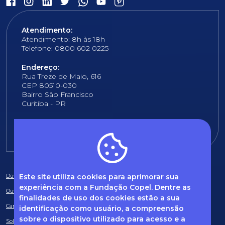
Atendimento:
Atendimento: 8h às 18h
Telefone: 0800 602 0225
Endereço:
Rua Treze de Maio, 616
CEP 80510-030
Bairro São Francisco
Curitiba - PR
E-mail:
fundacao@fcopel.org.br
Este site utiliza cookies para aprimorar sua
Dúvidas frequentes
experiência com a Fundação Copel. Dentre as
Ouvidoria
finalidades de uso dos cookies estão a sua
Canal de Denúncias
identificação como usuário, a compreensão
sobre o dispositivo utilizado para acesso e a
Solicitação de informações