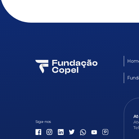
Hom
Fund
At
At
Te