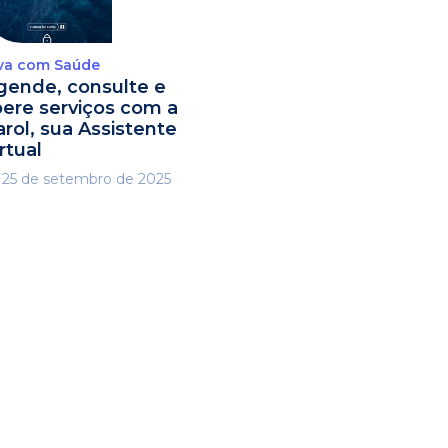
va com Saúde
gende, consulte e
ibere serviços com a
arol, sua Assistente
rtual
25 de setembro de 2025