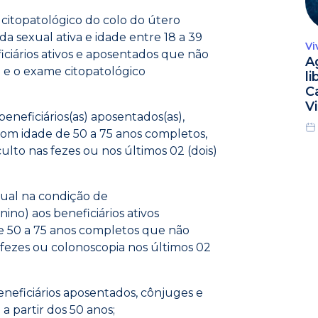
citopatológico do colo do útero
a sexual ativa e idade entre 18 a 39
Vi
iários ativos e aposentados que não
A
a e o exame citopatológico
l
C
Vi
eneficiários(as) aposentados(as),
com idade de 50 a 75 anos completos,
lto nas fezes ou nos últimos 02 (dois)
nual na condição de
no) aos beneficiários ativos
e 50 a 75 anos completos que não
fezes ou colonoscopia nos últimos 02
neficiários aposentados, cônjuges e
a partir dos 50 anos;