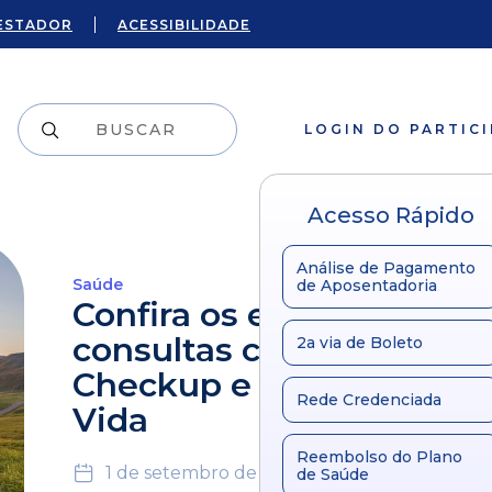
ESTADOR
ACESSIBILIDADE
LOGIN DO PARTIC
Acesso Rápido
Análise de Pagamento
Saúde
de Aposentadoria
Confira os exames e
consultas contemplados
2a via de Boleto
Checkup e Programa Ma
Rede Credenciada
Vida
Reembolso do Plano
1 de setembro de 2020
de Saúde