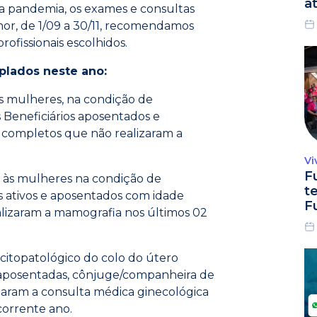
a
a pandemia, os exames e consultas
nor, de 1/09 a 30/11, recomendamos
fissionais escolhidos.
plados neste ano:
s mulheres, na condição de
s Beneficiários aposentados e
s completos que não realizaram a
Vi
F
l às mulheres na condição de
t
s ativos e aposentados com idade
F
lizaram a mamografia nos últimos 02
citopatológico do colo do útero
s aposentadas, cônjuge/companheira de
zaram a consulta médica ginecológica
corrente ano.