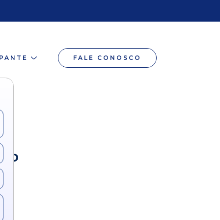
IPANTE
FALE CONOSCO
 no
is