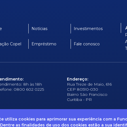
e
Notícias
Investimentos
ação Copel
Empréstimo
Fale conosco
endimento:
Endereço:
endimento: 8h às 18h
Rua Treze de Maio, 616
lefone: 0800 602 0225
CEP 80510-030
Bairro São Francisco
Curitiba - PR
ite utiliza cookies para aprimorar sua experiência com a Fu
 Dentre as finalidades de uso dos cookies estão a sua identi