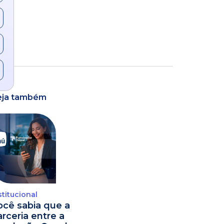
eja também
stitucional
ocê sabia que a
arceria entre a