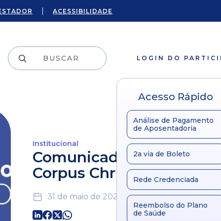
ESTADOR
ACESSIBILIDADE
LOGIN DO PARTIC
Acesso Rápido
Análise de Pagamento
de Aposentadoria
Institucional
Comunicado: Feriado de
2a via de Boleto
Corpus Christi
Rede Credenciada
31 de maio de 2021
Reembolso do Plano
de Saúde