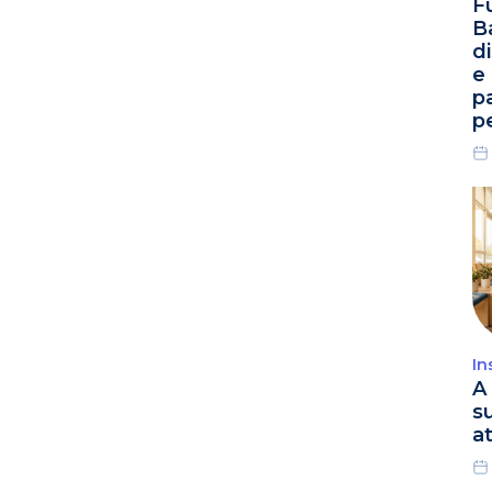
F
B
d
e
p
p
In
A 
s
a