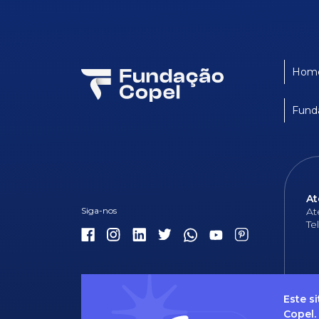
Hom
Fund
At
At
Te
Este s
Copel.