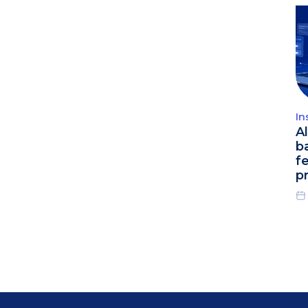
In
A
b
f
p