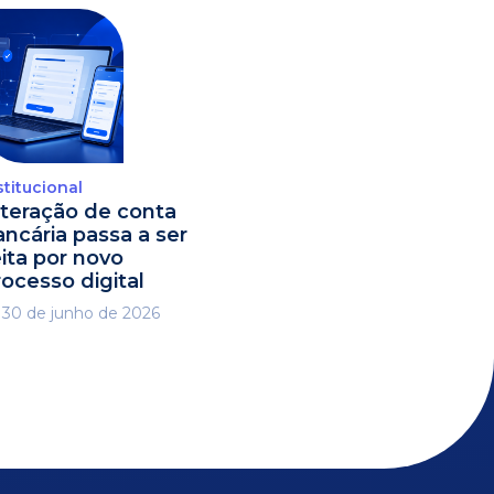
stitucional
lteração de conta
ancária passa a ser
eita por novo
rocesso digital
30 de junho de 2026