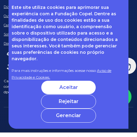
Este site utiliza cookies para aprimorar sua
Dúvidas frequentes
experiência com a Fundação Copel. Dentre as
Ouvidoria
finalidades de uso dos cookies estão a sua
Canal de Denúncias
identificação como usuário, a compreensão
sobre o dispositivo utilizado para acesso e a
Solicitação de informações
disponibilização de conteúdos direcionados a
Documentos obrigatórios
seus interesses. Você também pode gerenciar
suas preferências de cookies no próprio
navegador.
Para mais instruções e informações acesse nosso
Aviso de
Privacidade e Cookies.
Caso tenha dúvidas sobre Privacidade de Dados e LGPD, entre em
contato com o nosso DPO (encarregado de dados) via e-mail:
Aceitar
dpo@fcopel.org.br
Rejeitar
Gerenciar
© 2025 Fundação Copel Todos os direitos reservados
Desenvolvido por CRT