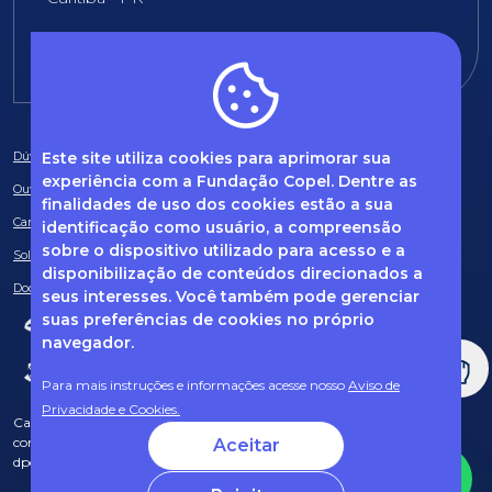
E-mail:
fundacao@fcopel.org.br
Este site utiliza cookies para aprimorar sua
Dúvidas frequentes
experiência com a Fundação Copel. Dentre as
Ouvidoria
finalidades de uso dos cookies estão a sua
Canal de Denúncias
identificação como usuário, a compreensão
sobre o dispositivo utilizado para acesso e a
Solicitação de informações
disponibilização de conteúdos direcionados a
Documentos obrigatórios
seus interesses. Você também pode gerenciar
suas preferências de cookies no próprio
navegador.
Para mais instruções e informações acesse nosso
Aviso de
Privacidade e Cookies.
Caso tenha dúvidas sobre Privacidade de Dados e LGPD, entre em
contato com o nosso DPO (encarregado de dados) via e-mail:
Aceitar
dpo@fcopel.org.br