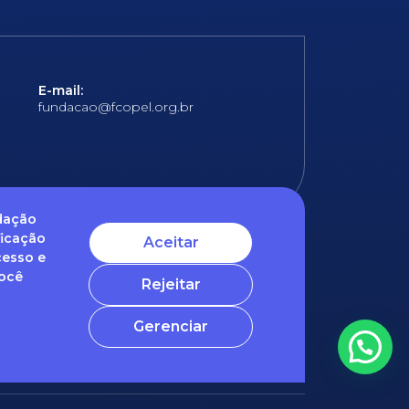
E-mail:
fundacao@fcopel.org.br
ndação
ficação
Aceitar
cesso e
 obrigatórios
Você
Rejeitar
ntato com o nosso DPO (encarregado de dados)
Gerenciar