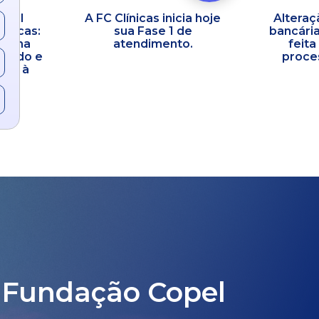
opel
A FC Clínicas inicia hoje
Alteraç
línicas:
sua Fase 1 de
bancária
co na
atendimento.
feita
idado e
proces
ral à
 Fundação Copel