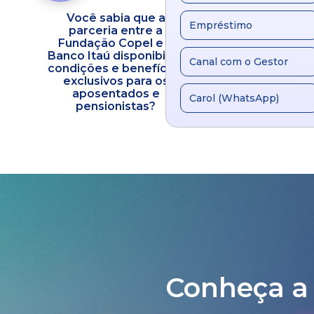
Você sabia que a
Fundação C
Empréstimo
parceria entre a
inaugura a FC C
ra
Fundação Copel e o
Um novo mar
Banco Itaú disponibiliza
evolução do cu
Canal com o Gestor
condições e benefícios
atenção integ
exclusivos para os
saúde
aposentados e
Carol (WhatsApp)
pensionistas?
Conheça a