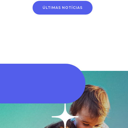
Alteração de conta
Horário de
ÚLTIMAS NOTÍCIAS
bancária passa a ser
atendimento na
feita por novo
próxima segunda-fei
processo digital