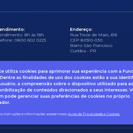
endimento:
Endereço:
endimento: 8h às 18h
Rua Treze de Maio, 616
lefone: 0800 602 0225
CEP 80510-030
Bairro São Francisco
Curitiba - PR
ite utiliza cookies para aprimorar sua experiência com a Fu
 Dentre as finalidades de uso dos cookies estão a sua identi
suário, a compreensão sobre o dispositivo utilizado para a
frequentes
Ouvidoria
Canal de Denúncias
Solicitação de informações
Documentos
onibilização de conteúdos direcionados a seus interesses. 
 pode gerenciar suas preferências de cookies no próprio
ador.
enha dúvidas sobre Privacidade de Dados e LGPD, entre em co
ail: dpo@fcopel.org.br
s instruções e informações acesse nosso
Aviso de Privacidade e Cookies.